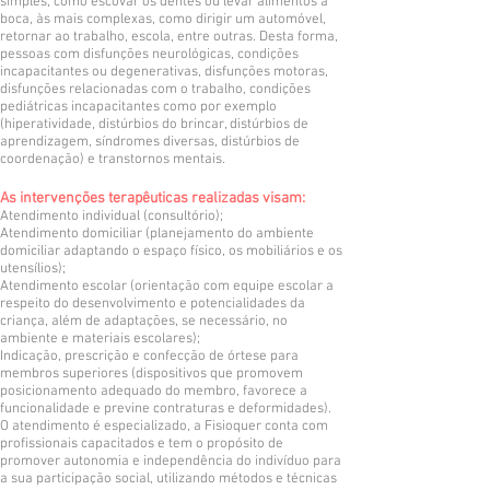
simples, como escovar os dentes ou levar alimentos à
boca, às mais complexas, como dirigir um automóvel,
retornar ao trabalho, escola, entre outras. Desta forma,
pessoas com disfunções neurológicas, condições
incapacitantes ou degenerativas, disfunções motoras,
disfunções relacionadas com o trabalho, condições
pediátricas incapacitantes como por exemplo
(hiperatividade, distúrbios do brincar, distúrbios de
aprendizagem, síndromes diversas, distúrbios de
coordenação) e transtornos mentais.
As intervenções terapêuticas realizadas visam:
Atendimento individual (consultório);​
Atendimento domiciliar (planejamento do ambiente
domiciliar adaptando o espaço físico, os mobiliários e os
utensílios);
Atendimento escolar (orientação com equipe escolar a
respeito do desenvolvimento e potencialidades da
criança, além de adaptações, se necessário, no
ambiente e materiais escolares);
Indicação, prescrição e confecção de órtese para
membros superiores (dispositivos que promovem
posicionamento adequado do membro, favorece a
funcionalidade e previne contraturas e deformidades).
O atendimento é especializado, a Fisioquer conta com
profissionais capacitados e tem o propósito de
promover autonomia e independência do indivíduo para
a sua participação social, utilizando métodos e técnicas