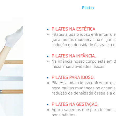
ciliar
Fisioterapia
Terapia ocupacional
Pilates
RPG
U
PILATES NA ESTÉTICA
Pilates ajuda o idoso enfrentar o
gera muitas mudanças no organis
redução da densidade óssea e a d
PILATES NA INFÂNCIA.
Na infância nosso corpo está em 
iniciarmos atividades físicas.
PILATES PARA IDOSO.
​Pilates ajuda o idoso enfrentar 
gera muitas mudanças no organis
redução da densidade óssea e a d
PILATES NA GESTAÇÃO.
Agora sabemos que para termos u
bons hábitos.​