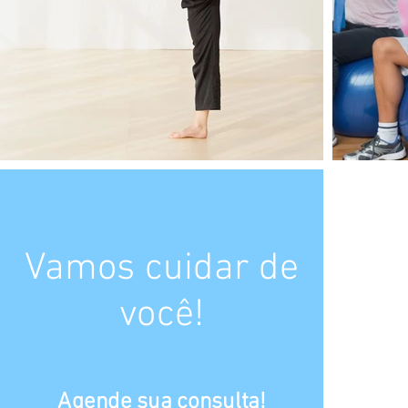
Vamos cuidar de
você!
Agende sua consulta!